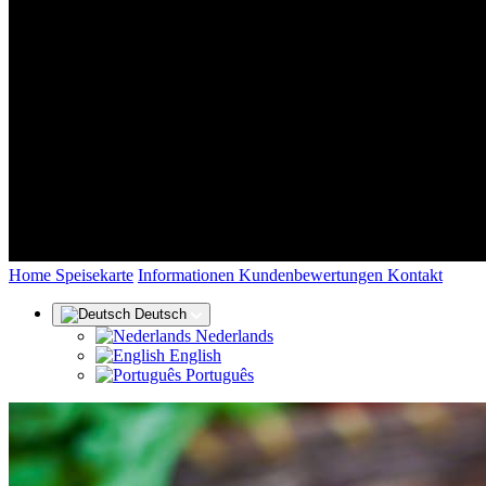
(aktuell)
Home
Speisekarte
Informationen
Kundenbewertungen
Kontakt
Deutsch
Nederlands
English
Português