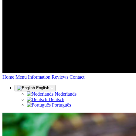
(current)
Home
Menu
Information
Reviews
Contact
English
Nederlands
Deutsch
Português