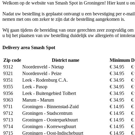
Welkom op de website van Smash Spot in Groningen! Hier kunt u onli
Nadat uw bestelling is geplaatst ontvangt u een bevestiging per e-mai
nemen met ons om zeker te zijn dat de bestelling aangekomen is.
Wij gaan tijdens de bereiding van onze gerechten zeer zorgvuldig o
u bij het plaatsen van uw bestelling duidelijk uw allergieën of intoler
Delivery area Smash Spot
Zip code
District name
Minimum
D
9312
Noordenveld - Nietap
€ 34.95
€
9321
Noordenveld - Peize
€ 34.95
€
9351
Leek - Rodenburg C.A.
€ 34.95
€
9355
Leek - Pasop
€ 34.95
€
9356
Leek - Buitengebied Tolbert
€ 34.95
€
9363
Marum - Marum
€ 34.95
€
9711
Groningen - Binnenstad-Zuid
€ 14.95
€
9712
Groningen - Stadscentrum
€ 14.95
€
9713
Groningen - Oosterparkbuurt
€ 14.95
€
9714
Groningen - Korrewegbuurt
€ 14.95
€
9715
Groningen - Oost-Indischebuurt
€ 14.95
€