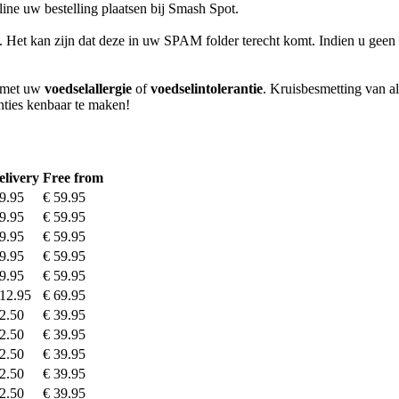
ne uw bestelling plaatsen bij Smash Spot.
l. Het kan zijn dat deze in uw SPAM folder terecht komt. Indien u geen 
m met uw
voedselallergie
of
voedselintolerantie
. Kruisbesmetting van al
anties kenbaar te maken!
elivery
Free from
 9.95
€ 59.95
 9.95
€ 59.95
 9.95
€ 59.95
 9.95
€ 59.95
 9.95
€ 59.95
 12.95
€ 69.95
 2.50
€ 39.95
 2.50
€ 39.95
 2.50
€ 39.95
 2.50
€ 39.95
 2.50
€ 39.95