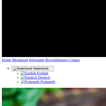
(huidige)
Home
Menukaart
Informatie
Beoordelingen
Contact
Nederlands
English
Deutsch
Português