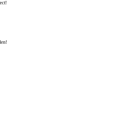
ect!
len!